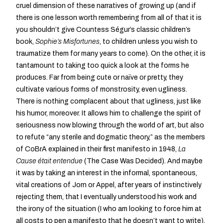
cruel dimension of these narratives of growing up (and if
there is one lesson worth remembering from all of that it is
you shouldn’t give Countess Ségur’s classic children’s
book,
Sophie’s Misfortunes
, to children unless you wish to
traumatize them for many years to come). On the other, it is
tantamount to taking too quick a look at the forms he
produces. Far from being cute or naïve or pretty, they
cultivate various forms of monstrosity, even ugliness.
There is nothing complacent about that ugliness, just like
his humor, moreover. It allows him to challenge the spirit of
seriousness now blowing through the world of art, but also
to refute “any sterile and dogmatic theory,” as the members
of CoBrA explained in their first manifesto in 1948,
La
Cause était entendue
(The Case Was Decided). And maybe
it was by taking an interest in the informal, spontaneous,
vital creations of Jorn or Appel, after years of instinctively
rejecting them, that I eventually understood his work and
the irony of the situation (I who am looking to force him at
all costs to pen a manifesto that he doesn’t want to write).