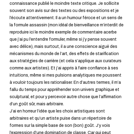
connaissance publié le moindre texte critique. Je sollicite
souvent son avis sur des textes ou des expositions et je
l’écoute attentivement. Il a un humour féroce et un sens de
la formule assassin (mon idéal de bienveillance m’interdit de
reproduire ici le moindre exemple de commentaire acerbe
que j’ai pu l’entendre formuler, même si j’y pense souvent
avec délice), mais surtout, il a une conscience aiguë des
mécanismes du monde de l’art, des effets de starification
aux stratégies de carrière (et cela s’applique aux curateurs
comme aux artistes). Et j’ai appris à faire confiance à ses
intuitions, même si mes pulsions analytiques me poussent
à vouloir toujours les rationaliser. En d’autres termes, il m’a
fallu du temps pour appréhender son univers graphique et
sculptural, et pour y percevoir autre chose que l’affirmation
d’un goût sûr, mais arbitraire.
J’ai en horreur l’idée que les choix artistiques sont
arbitraires et qu’un artiste puise dans un répertoire de
formes sur la simple base de son (bon) goût. J’y vois
l’expression d’une domination de classe. Car qui peut