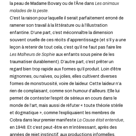
la peau de Madame Bovary ou de l’Âne dans
Les animaux
malades de la peste.
C’est la raison pour laquelle il serait parfaitement erroné de
ramener son travail à la littérature ou à l’illustration
enfantine. D’une part, c’est méconnaître la dimension
souvent cruelle de ces récits d’apprentissage (et s’il y a une
leçon à retenir de tout cela, c’est qu’il ne faut pas faire lire
Les Malheurs de Sophie
aux enfants sous peine de les
traumatiser durablement). D’autre part, c’est prêter un
regard bien trop rapide aux formes qu’il produit. Loin d’être
mignonnes, ou naïves, ou jolies, elles cultivent diverses
formes de monstruosité, voire de laideur. Cette laideur n’a
rien de complaisant, comme son humour d’ailleurs. Elle lui
permet de contester l’esprit de sérieux en cours dans le
monde de l’art, mais aussi de réfuter « toute théorie stérile
et dogmatique », comme l’expliquaient les membres de
Cobra dans leur premier manifeste
La Cause était entendue
,
en 1948. Et c’est peut-être en m’intéressant, après des
années de rejet instinctif, aux productions informelles,