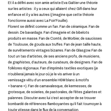
Et il a défini avec son amie artiste Eva Galtier une théorie
sur les artistes : il y a ceux qui allaient chez Gifi dans leur
enfance et il y a les autres (j’imagine que cette théorie
fonctionne aussi avec La Foir’Fouille).
Florent se définit comme un fan. Fan de céramique. Fan de
dessin. De bavardage. Fan d’imagerie et de bibelots
produits en masse. Fan de Comté, de Morbier, de saucisses
de Toulouse, de gouda aux truffes. Fan de jean taille haute,
de survêtements vintages bizarres. Fan de Glasgow. Fan de
tout un tas d’artistes, de ses anciens profs, de musiciens,
de graphistes, d’auteurs, de curateurs, de designers. Fan de
folklores régionaux. Fan d’imprimés textiles exotiques (je
n’oublierai jamais le jour où je le vis arriver à un
vernissage vêtu d’un ensemble H&M blanc à motifs
« banane »). Fan de carnavalesque, de kermesses, de
grotesque, de soieries, de pastorales, de fêtes galantes et
païennes. Discuter avec lui c’est accepter de se trouver
bombardé de références flamboyantes qu’il fait tournoyer à
toute vitesse dans le flux de la conversation.