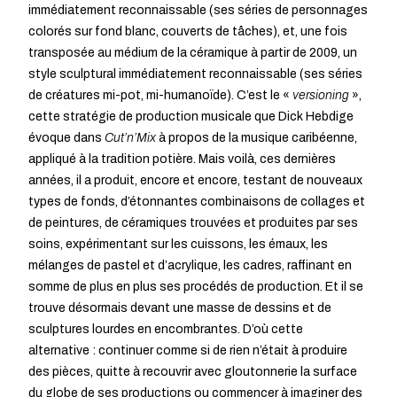
immédiatement reconnaissable (ses séries de personnages
colorés sur fond blanc, couverts de tâches), et, une fois
transposée au médium de la céramique à partir de 2009, un
style sculptural immédiatement reconnaissable (ses séries
de créatures mi-pot, mi-humanoïde). C’est le «
versioning
»,
cette stratégie de production musicale que Dick Hebdige
évoque dans
Cut’n’Mix
à propos de la musique caribéenne,
appliqué à la tradition potière. Mais voilà, ces dernières
années, il a produit, encore et encore, testant de nouveaux
types de fonds, d’étonnantes combinaisons de collages et
de peintures, de céramiques trouvées et produites par ses
soins, expérimentant sur les cuissons, les émaux, les
mélanges de pastel et d’acrylique, les cadres, raffinant en
somme de plus en plus ses procédés de production. Et il se
trouve désormais devant une masse de dessins et de
sculptures lourdes en encombrantes. D’où cette
alternative : continuer comme si de rien n’était à produire
des pièces, quitte à recouvrir avec gloutonnerie la surface
du globe de ses productions ou commencer à imaginer des