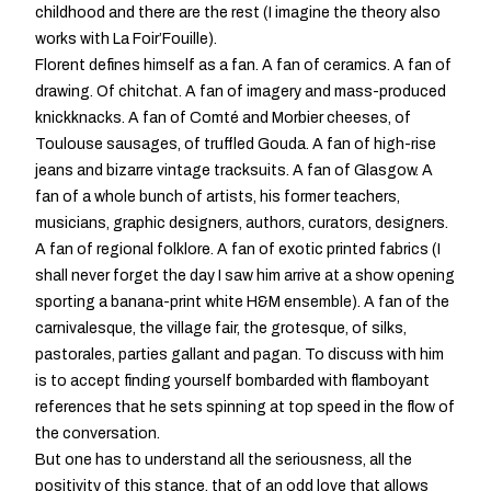
childhood and there are the rest (I imagine the theory also
works with La Foir’Fouille).
Florent defines himself as a fan. A fan of ceramics. A fan of
drawing. Of chitchat. A fan of imagery and mass-produced
knickknacks. A fan of Comté and Morbier cheeses, of
Toulouse sausages, of truffled Gouda. A fan of high-rise
jeans and bizarre vintage tracksuits. A fan of Glasgow. A
fan of a whole bunch of artists, his former teachers,
musicians, graphic designers, authors, curators, designers.
A fan of regional folklore. A fan of exotic printed fabrics (I
shall never forget the day I saw him arrive at a show opening
sporting a banana-print white H&M ensemble). A fan of the
carnivalesque, the village fair, the grotesque, of silks,
pastorales, parties gallant and pagan. To discuss with him
is to accept finding yourself bombarded with flamboyant
references that he sets spinning at top speed in the flow of
the conversation.
But one has to understand all the seriousness, all the
positivity of this stance, that of an odd love that allows