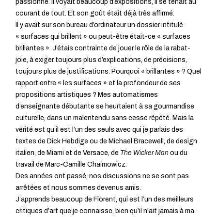
passionné. Il voyait beaucoup d’expositions, il se tenait au
courant de tout. Et son goût était déjà très affirmé.
Il y avait sur son bureau d’ordinateur un dossier intitulé
« surfaces qui brillent » ou peut-être était-ce « surfaces
brillantes ». J’étais contrainte de jouer le rôle de la rabat-
joie, à exiger toujours plus d’explications, de précisions,
toujours plus de justifications. Pourquoi « brillantes » ? Quel
rapport entre « les surfaces » et la profondeur de ses
propositions artistiques ? Mes automatismes
d’enseignante débutante se heurtaient à sa gourmandise
culturelle, dans un malentendu sans cesse répété. Mais la
vérité est qu’il est l’un des seuls avec qui je parlais des
textes de Dick Hebdige ou de Michael Bracewell, de design
italien, de Miami et de Versace, de
The Wicker Man
ou du
travail de Marc-Camille Chaimowicz.
Des années ont passé, nos discussions ne se sont pas
arrêtées et nous sommes devenus amis.
J’apprends beaucoup de Florent, qui est l’un des meilleurs
critiques d’art que je connaisse, bien qu’il n’ait jamais à ma