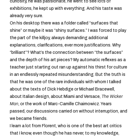
curiosity, he was passionate, he went to see lots of
exhibitions, he kept up with everything. And his taste was
already very sure.
On his desktop there was a folder called “surfaces that
shine” or maybe it was “shiny surfaces.” I was forced to play
the part of the killjoy, always demanding additional
explanations, clarifications, ever more justifications. Why
“brilliant”? What’s the connection between “the surfaces”
and the depth of his art pieces? My automatic reflexes as a
teacher just starting out ran up against his thirst for culture
in an endlessly repeated misunderstanding. But the truth is
that he was one of the rare individuals with whom I talked
about the texts of Dick Hebdige or Michael Bracewell,
about Italian design, about Miami and Versace,
The Wicker
Man
, or the work of Marc-Camille Chaimowicz. Years
passed, our discussions carried on without interruption, and
we became friends.
I learn a lot from Florent, who is one of the best art critics
that I know, even though he has never, to my knowledge,